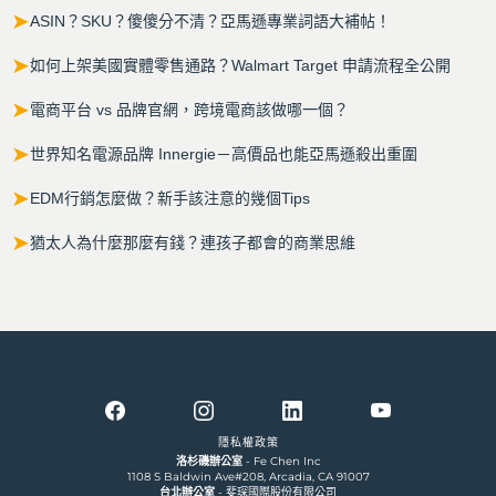
➤
ASIN？SKU？傻傻分不清？亞馬遜專業詞語大補帖！
➤
如何上架美國實體零售通路？Walmart Target 申請流程全公開
➤
電商平台 vs 品牌官網，跨境電商該做哪一個？
➤
世界知名電源品牌 Innergie－高價品也能亞馬遜殺出重圍
➤
EDM行銷怎麼做？新手該注意的幾個Tips
➤
猶太人為什麼那麼有錢？連孩子都會的商業思維
隱私權政策
洛杉磯辦公室
- Fe Chen Inc
1108 S Baldwin Ave#208, Arcadia, CA 91007
台北辦公室
- 斐琛國際股份有限公司