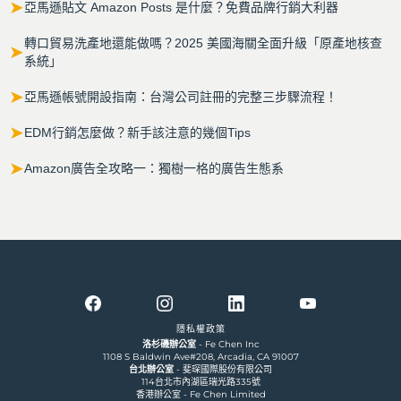
➤
亞馬遜貼文 Amazon Posts 是什麼？免費品牌行銷大利器
轉口貿易洗產地還能做嗎？2025 美國海關全面升級「原產地核查
➤
系統」
➤
亞馬遜帳號開設指南：台灣公司註冊的完整三步驟流程！
➤
EDM行銷怎麼做？新手該注意的幾個Tips
➤
Amazon廣告全攻略一：獨樹一格的廣告生態系
隱私權政策
洛杉磯辦公室
- Fe Chen Inc
1108 S Baldwin Ave#208, Arcadia, CA 91007
台北辦公室
- 斐琛國際股份有限公司
114台北市內湖區瑞光路335號
香港辦公室 - Fe Chen Limited