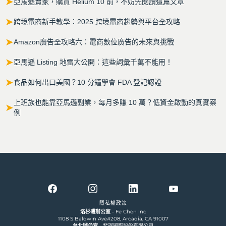
➤
亞馬遜賣家，購買 Helium 10 前，不妨先閱讀這篇文章
➤
跨境電商新手教學：2025 跨境電商趨勢與平台全攻略
➤
Amazon廣告全攻略六：電商數位廣告的未來與挑戰
➤
亞馬遜 Listing 地雷大公開：這些詞彙千萬不能用！
➤
食品如何出口美國？10 分鐘學會 FDA 登記認證
上班族也能靠亞馬遜副業，每月多賺 10 萬？低資金啟動的真實案
➤
例
隱私權政策
洛杉磯辦公室
- Fe Chen Inc
1108 S Baldwin Ave#208, Arcadia, CA 91007
台北辦公室
- 斐琛國際股份有限公司