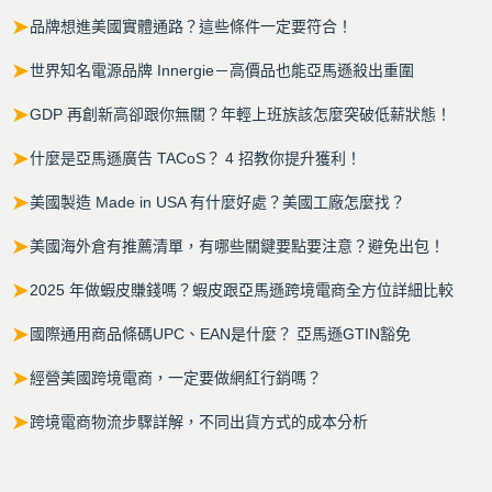
➤
品牌想進美國實體通路？這些條件一定要符合！
➤
世界知名電源品牌 Innergie－高價品也能亞馬遜殺出重圍
➤
GDP 再創新高卻跟你無關？年輕上班族該怎麼突破低薪狀態！
➤
什麼是亞馬遜廣告 TACoS？ 4 招教你提升獲利！
➤
美國製造 Made in USA 有什麼好處？美國工廠怎麼找？
➤
美國海外倉有推薦清單，有哪些關鍵要點要注意？避免出包！
➤
2025 年做蝦皮賺錢嗎？蝦皮跟亞馬遜跨境電商全方位詳細比較
➤
國際通用商品條碼UPC、EAN是什麼？ 亞馬遜GTIN豁免
➤
經營美國跨境電商，一定要做網紅行銷嗎？
➤
跨境電商物流步驟詳解，不同出貨方式的成本分析