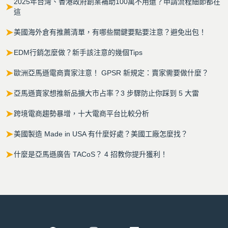
2025年台灣、香港政府創業補助100萬不用還？申請流程細節都在
➤
這
➤
美國海外倉有推薦清單，有哪些關鍵要點要注意？避免出包！
➤
EDM行銷怎麼做？新手該注意的幾個Tips
➤
歐洲亞馬遜電商賣家注意！ GPSR 新規定：賣家需要做什麼？
➤
亞馬遜賣家想推新品擴大市占率？3 步驟防止你踩到 5 大雷
➤
跨境電商趨勢暴增，十大電商平台比較分析
➤
美國製造 Made in USA 有什麼好處？美國工廠怎麼找？
➤
什麼是亞馬遜廣告 TACoS？ 4 招教你提升獲利！