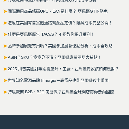
➤
國際通用商品條碼UPC、EAN是什麼？ 亞馬遜GTIN豁免
➤
怎麼在美國零售實體通路幫產品定價？隱藏成本完整公開！
➤
什麼是亞馬遜廣告 TACoS？ 4 招教你提升獲利！
➤
品牌參加展覽有用嗎？美國參加展會優點分析、成本全攻略
➤
ASIN？SKU？傻傻分不清？亞馬遜專業詞語大補帖！
➤
2025 川普美國對等關稅飆升，工廠、亞馬遜賣家該如何應對？
➤
世界知名電源品牌 Innergie－高價品也能亞馬遜殺出重圍
➤
跨境電商 B2B、B2C 怎麼做？亞馬遜全球開店帶你走向國際