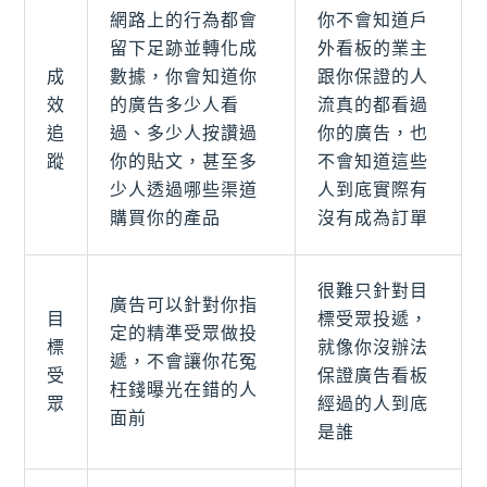
網路上的行為都會
你不會知道戶
留下足跡並轉化成
外看板的業主
成
數據，你會知道你
跟你保證的人
效
的廣告多少人看
流真的都看過
追
過、多少人按讚過
你的廣告，也
蹤
你的貼文，甚至多
不會知道這些
少人透過哪些渠道
人到底實際有
購買你的產品
沒有成為訂單
很難只針對目
廣告可以針對你指
目
標受眾投遞，
定的精準受眾做投
標
就像你沒辦法
遞，不會讓你花冤
受
保證廣告看板
枉錢曝光在錯的人
眾
經過的人到底
面前
是誰