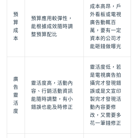
成本高昂，戶
預
外看板或電視
預算應用較彈性，
算
廣告動輒百
能根據成效隨時調
成
萬，要有一定
整預算配比
本
資本的公司才
能砸錢做曝光
靈活度低，若
是電視廣告拍
廣
靈活度高，活動內
攝完才發現錯
告
容、行銷活動資訊
誤或是文宣印
靈
能隨時調整，有小
製完才發現活
活
錯誤也能及時修正
動內容要修
度
改，又需要多
花一筆錢修正