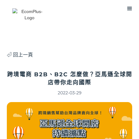
⏎ 回上一頁
跨境電商 B2B、B2C 怎麼做？亞馬遜全球開
店帶你走向國際
2022-03-29