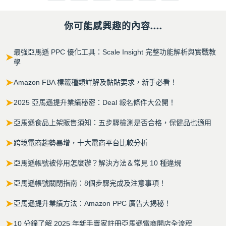
你可能感興趣的內容....
最強亞馬遜 PPC 優化工具：Scale Insight 完整功能解析與實戰教
➤
學
➤
Amazon FBA 標籤種類詳解及黏貼要求，新手必看！
➤
2025 亞馬遜提升業績秘密：Deal 報名條件大公開！
➤
亞馬遜食品上架販售須知：五步驟檢測是否合格，保健品也適用
➤
跨境電商趨勢暴增，十大電商平台比較分析
➤
亞馬遜帳號被停用怎麼辦？解決方法＆常見 10 種違規
➤
亞馬遜帳號關閉指南：8個步驟完成及注意事項！
➤
亞馬遜提升業績方法：Amazon PPC 廣告大揭秘！
➤
10 分鐘了解 2025 年新手賣家註冊亞馬遜電商開店全流程