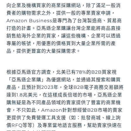
向企業及機構買家的商業採購網站，除了滿足一般消
費者的購物需求之外，提供一般的專業賣家申請，
Amazon Business是專門為了台灣製造商、貿易商
打造的計畫。亞馬遜企業購讓台灣企業能將商品直接
銷售給海外企業的買家，讓這些機構、企業可以透過
專屬的帳號，用優惠的價格買到大量企業所需的產
品，提供更豐富的大量採購需求。
根據亞馬遜官方調查，北美已有78%的B2B買家視
「亞馬遜企業購」為優選網站，並通過其搜索和購買
產品，且預計到2023年，全球B2B電子商務交易額將
達到1.8兆美元，在這樣成長倍增的市場，亞馬遜企業
購無疑是為不同產品領域的賣家提供了豐富的商業機
會，不只如此，Amazon針對想經營B2B市場的賣家
更提供了免費營運工具支援（如：批發商城、線上詢
價RFQ等等）及專業當地語言服務，幫助賣家快速在