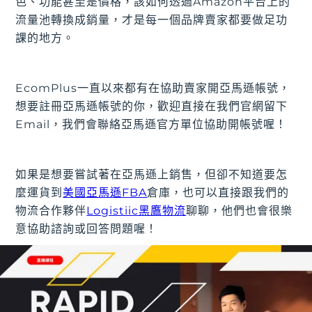
色、功能甚至是價格，該如何透過Amazon平台上的
流量池轉換成銷量，才是每一個品牌賣家都要做足功
課的地方。
EcomPlus一直以來都有在協助賣家開亞馬遜帳號，
想要註冊亞馬遜帳號的你，歡迎直接在我們官網留下
Email，我們會聯絡亞馬遜官方單位協助開帳號喔！
如果是想要嘗試著在亞馬遜上銷售，但卻不知道要怎
麼運貨到
美國亞馬遜FBA
倉庫，也可以直接跟我們的
物流合作夥伴
Logistiic黑鷹物流
聊聊，他們也會很樂
意協助諮詢或回答問題喔！