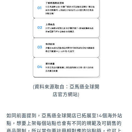
(資料來源取自：亞馬遜全球開
店官方網站)
如同前面提到，亞馬遜全球開店已拓展至14個海外站
點，想要上架每個站點也會有不同的規範及可銷售的
商品限制，所以當你要註冊相對應的站點時，也可上