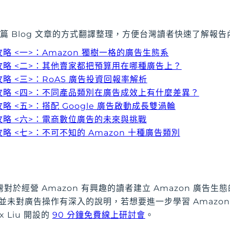
列多篇 Blog 文章的方式翻譯整理，方便台灣讀者快速了解報
攻略 <一>：Amazon 獨樹一格的廣告生態系
全攻略 <二>：其他賣家都把預算用在哪種廣告上？
攻略 <三>：RoAS 廣告投資回報率解析
全攻略 <四>：不同產品類別在廣告成效上有什麼差異？
攻略 <五>：搭配 Google 廣告啟動成長雙渦輪
全攻略 <六>：電商數位廣告的未來與挑戰
攻略 <七>：不可不知的 Amazon 十種廣告類別
於經營 Amazon 有興趣的讀者建立 Amazon 廣告生態
內容並未對廣告操作有深入的說明，若想要進一步學習 Amazo
ex Liu 開設的
90 分鐘免費線上研討會
。