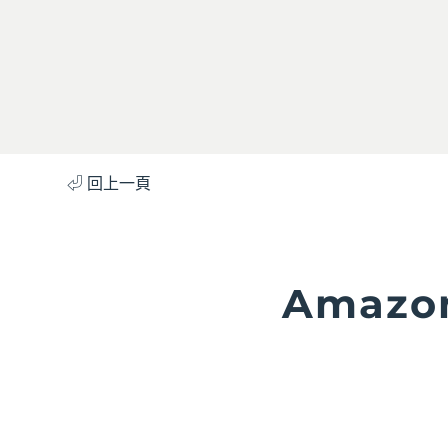
⏎ 回上一頁
Amaz