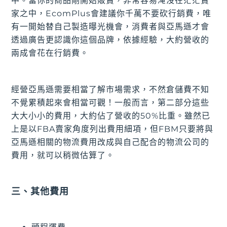
中。當你的商品剛開始販賣，非常容易淹沒在茫茫賣
家之中，EcomPlus會建議你千萬不要砍行銷費，唯
有一開始替自己製造曝光機會，消費者與亞馬遜才會
透過廣告更認識你這個品牌，依據經驗，大約營收的
兩成會花在行銷費。
經營亞馬遜需要相當了解市場需求，不然倉儲費不知
不覺累積起來會相當可觀！一般而言，第二部分這些
大大小小的費用，大約佔了營收的50%比重。雖然已
上是以FBA賣家角度列出費用細項，但FBM只要將與
亞馬遜相關的物流費用改成與自己配合的物流公司的
費用，就可以稍微估算了。
三、其他費用