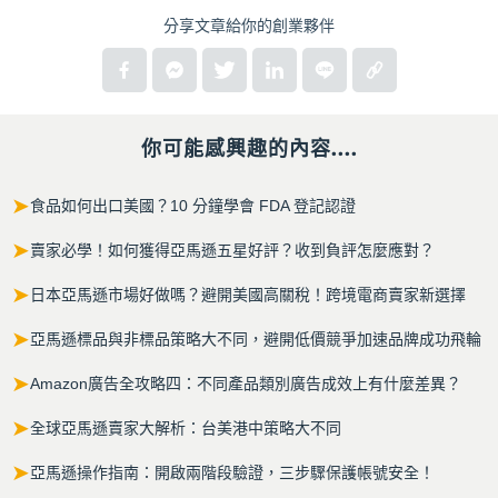
分享文章給你的創業夥伴
你可能感興趣的內容....
➤
食品如何出口美國？10 分鐘學會 FDA 登記認證
➤
賣家必學！如何獲得亞馬遜五星好評？收到負評怎麼應對？
➤
日本亞馬遜市場好做嗎？避開美國高關稅！跨境電商賣家新選擇
➤
亞馬遜標品與非標品策略大不同，避開低價競爭加速品牌成功飛輪
➤
Amazon廣告全攻略四：不同產品類別廣告成效上有什麼差異？
➤
全球亞馬遜賣家大解析：台美港中策略大不同
➤
亞馬遜操作指南：開啟兩階段驗證，三步驟保護帳號安全！